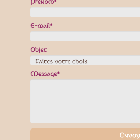
Prénom*
E-mail*
Objet
Message*
Envoy