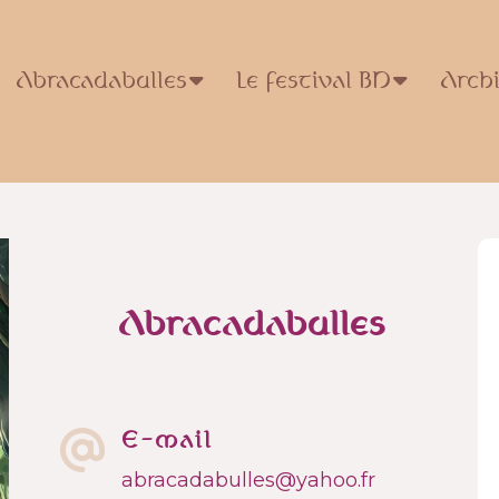
Abracadabulles
Le festival BD
Arch
Abracadabulles
E-mail
abracadabulles@yahoo.fr