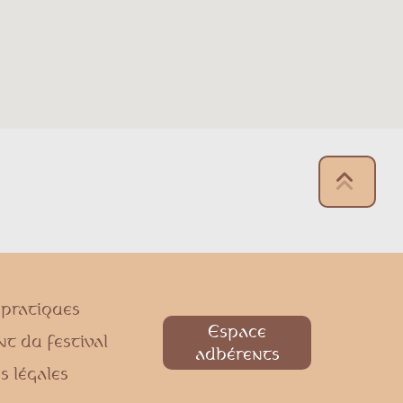
 pratiques
Espace
t du festival
adhérents
s légales