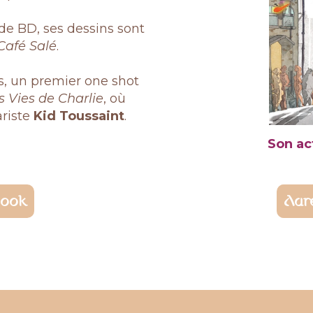
e BD, ses dessins sont
Café Salé
.
s, un premier one shot
s Vies de Charlie
, où
ariste
Kid Toussaint
.
Son ac
book
Aur