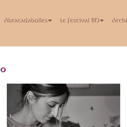
Abracadabulles
Le festival BD
Arch
no