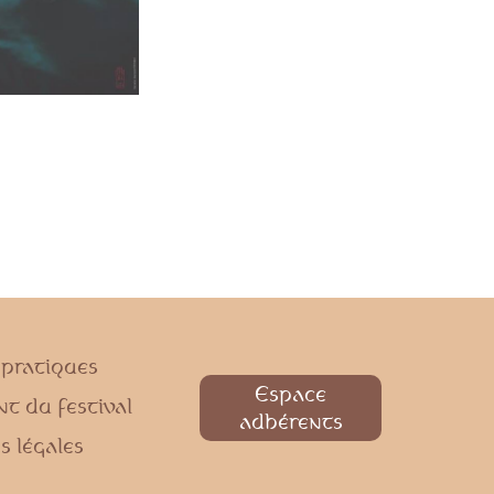
 pratiques
Espace
t du festival
adhérents
s légales