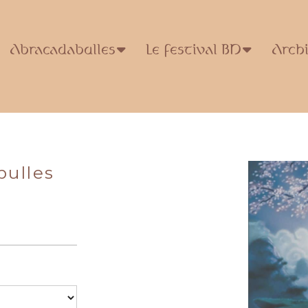
Abracadabulles
Le festival BD
Arch
bulles