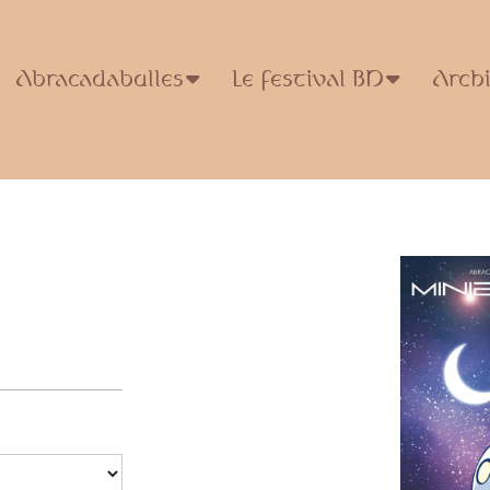
Abracadabulles
Le festival BD
Arch