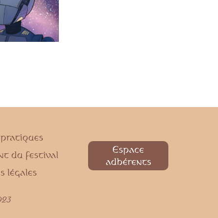
 pratiques
Espace
t du festival
adhérents
s légales
023