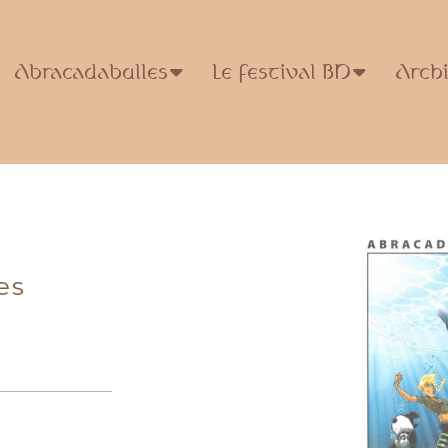
Abracadabulles
Le festival BD
Arch
es